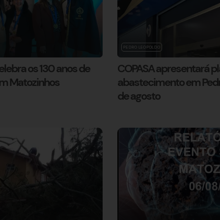
PEDRO LEOPOLDO
lebra os 130 anos de
COPASA apresentará pl
em Matozinhos
abastecimento em Pedro
de agosto