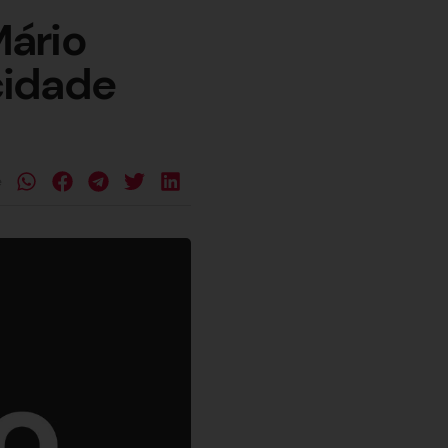
Mário
icidade
e