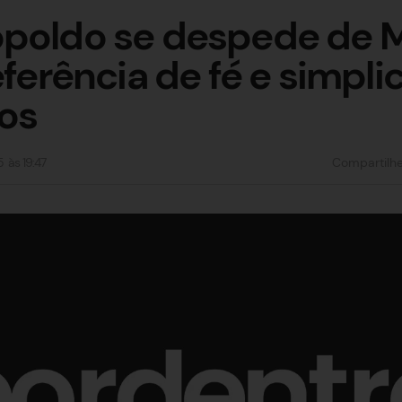
opoldo se despede de 
eferência de fé e simpl
os
5
às
19:47
Compartilh