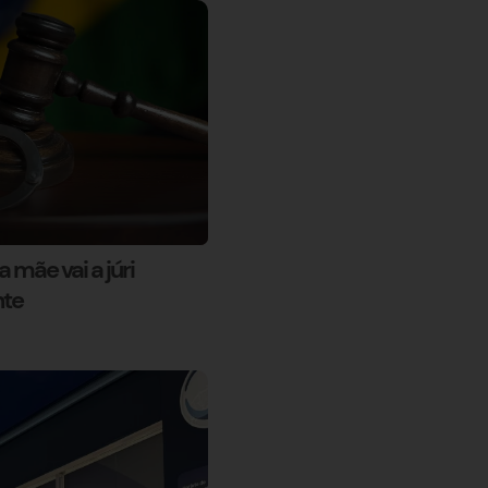
 mãe vai a júri
nte