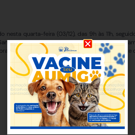
ado nesta quarta-feira (03/12), das 9h às 11h, segu
Santo Antônio. A comunidade se solidariza com fam
rando com respeito e carinho da figura marcante 