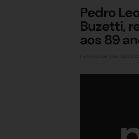
Pedro Le
Buzetti, r
aos 89 an
02/12/202
Por Dentro De Tudo: