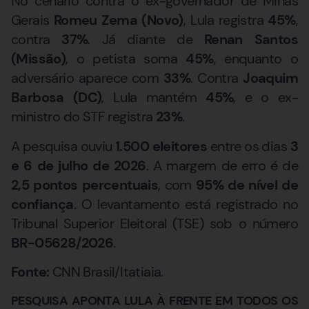
No cenário contra o ex-governador de Minas
Gerais
Romeu Zema (Novo)
, Lula registra
45%
,
contra
37%
. Já diante de
Renan Santos
(Missão)
, o petista soma
45%
, enquanto o
adversário aparece com
33%
. Contra
Joaquim
Barbosa (DC)
, Lula mantém
45%
, e o ex-
ministro do STF registra
23%
.
A pesquisa ouviu
1.500 eleitores
entre os dias
3
e 6 de julho de 2026
. A margem de erro é de
2,5 pontos percentuais
, com
95% de nível de
confiança
. O levantamento está registrado no
Tribunal Superior Eleitoral (TSE) sob o número
BR-05628/2026
.
Fonte:
CNN Brasil/Itatiaia.
PESQUISA APONTA LULA À FRENTE EM TODOS OS