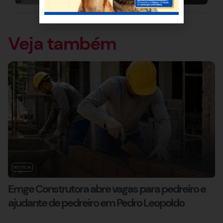
Veja também
NOTÍCIA
Emge Construtora abre vagas para pedreiro e
ajudante de pedreiro em Pedro Leopoldo