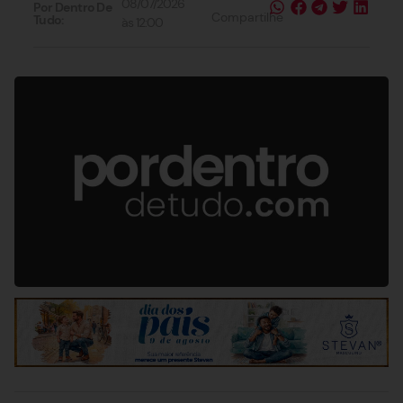
08/07/2026
Por Dentro De
Compartilhe
Tudo:
às
12:00