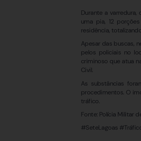
Durante a varredura,
uma pia, 12 porções
residência, totalizand
Apesar das buscas, n
pelos policiais no l
criminoso que atua na
Civil.
As substâncias fora
procedimentos. O imó
tráfico.
Fonte: Polícia Militar 
#SeteLagoas #Tráfic