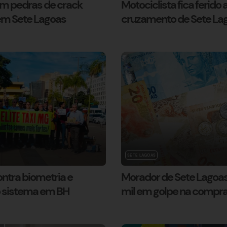
m pedras de crack
Motociclista fica ferido
m Sete Lagoas
cruzamento de Sete La
SETE LAGOAS
ntra biometria e
Morador de Sete Lagoas
 sistema em BH
mil em golpe na compr