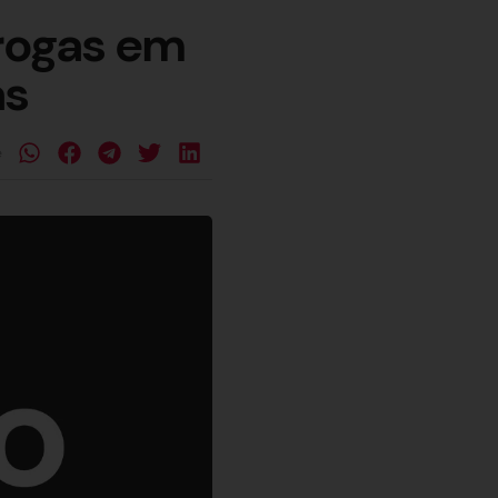
drogas em
as
e