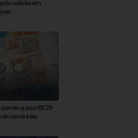
 após colisão em
goas
 perde quase R$ 29
a de caminhão