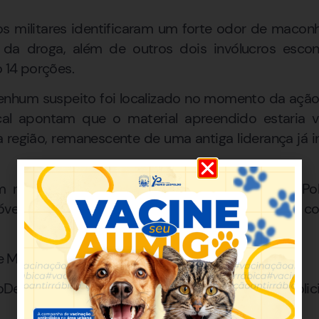
 os militares identificaram um forte odor de macon
 da droga, além de outros dois invólucros esco
o 14 porções.
enhum suspeito foi localizado no momento da ação
ocal apontam que o material apreendido estaria
 região, remanescente de uma antiga liderança já in
m recolhidas e encaminhadas à Delegacia de Pol
vel continuará sob observação das autoridades c
de Minas Gerais
oDeDrogas #PMMG #SegurançaPública #AçãoPolici