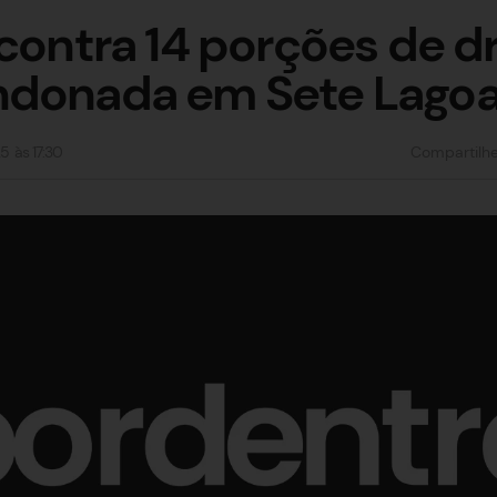
ncontra 14 porções de 
ndonada em Sete Lago
25
às
17:30
Compartilh