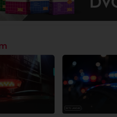
ém
SETE LAGOAS