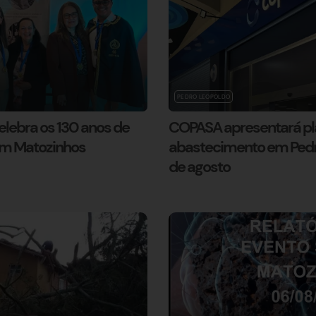
PEDRO LEOPOLDO
lebra os 130 anos de
COPASA apresentará pl
em Matozinhos
abastecimento em Pedro
de agosto