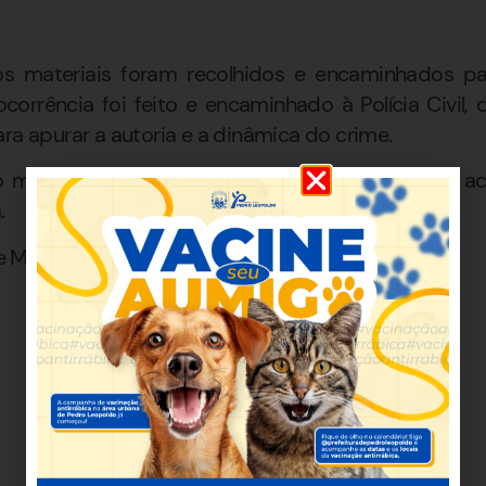
 os materiais foram recolhidos e encaminhados p
ocorrência foi feito e encaminhado à Polícia Civil,
ra apurar a autoria e a dinâmica do crime.
 momento da ação, e a perícia técnica não foi a
.
de Minas Gerais