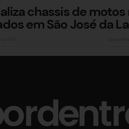
ocaliza chassis de moto
dos em São José da L
5
às
12:00
Compartilh