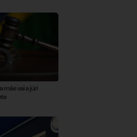
 mãe vai a júri
nte