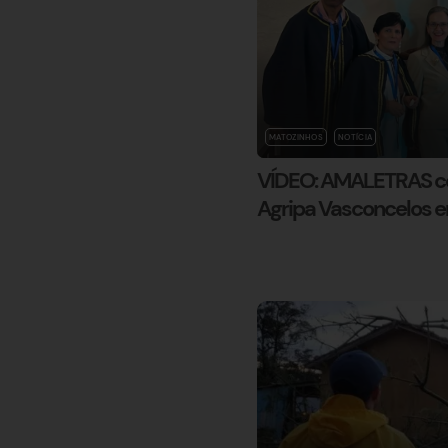
MATOZINHOS
NOTÍCIA
VÍDEO: AMALETRAS ce
Agripa Vasconcelos 