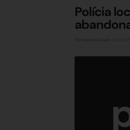
Polícia l
abandona
20/12/202
Por Dentro De Tudo: