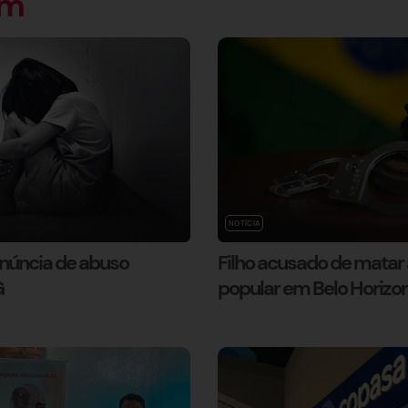
ém
NOTÍCIA
enúncia de abuso
Filho acusado de matar a
G
popular em Belo Horizo