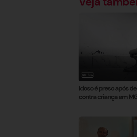
Veja tamb
NOTÍCIA
Idoso é preso após d
contra criança em M