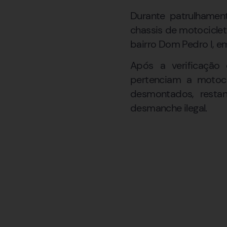
Durante patrulhamento
chassis de motocicle
bairro Dom Pedro I, e
Após a verificação 
pertenciam a motoci
desmontados, restan
desmanche ilegal.