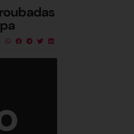
s roubadas
apa
e