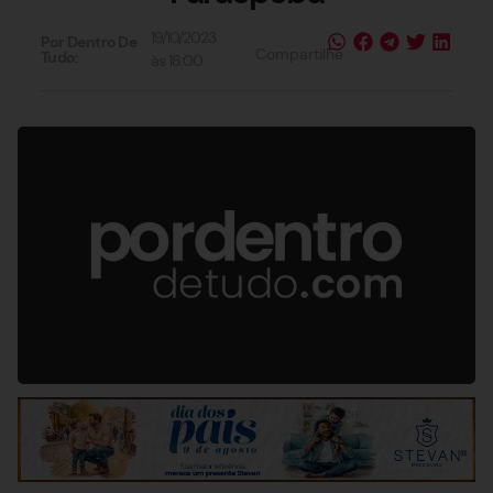
19/10/2023
Por Dentro De
Compartilhe
Tudo:
às
18:00