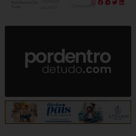
01/12/2025
Por Dentro De
Compartilhe
Tudo:
às
09:00