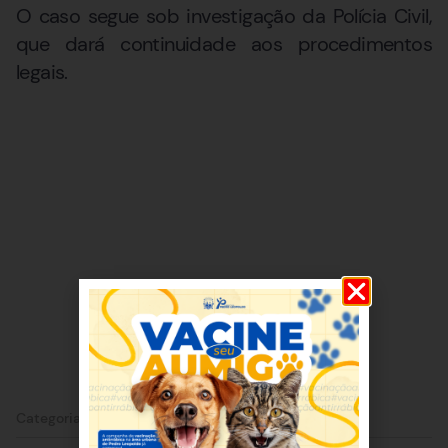
O caso segue sob investigação da Polícia Civil,
que dará continuidade aos procedimentos
legais.
Categorias:
Lagoa Santa
|
Policial