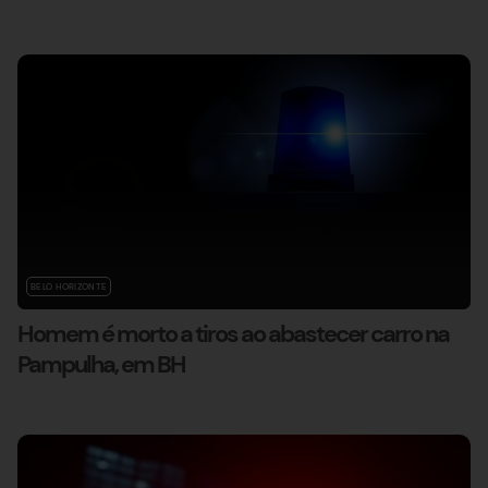
BELO HORIZONTE
Homem é morto a tiros ao abastecer carro na
Pampulha, em BH