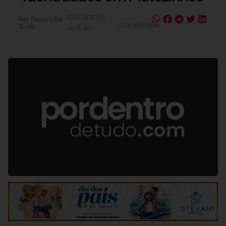
08/09/2025
Por Dentro De
Compartilhe
Tudo:
às
15:40