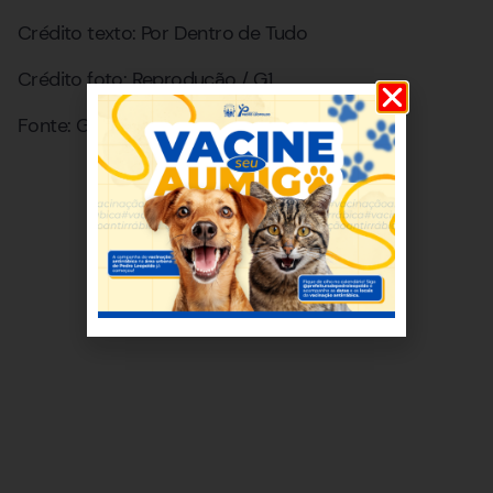
Crédito texto: Por Dentro de Tudo
Crédito foto: Reprodução / G1
Fonte: G1, Quaest e Genial Investimentos