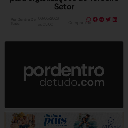
Setor
08/05/2026
Por Dentro De
Compartilhe
Tudo:
às
05:00