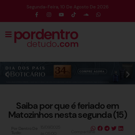
Segunda-Feira, 10 De Agosto De 2026
Saiba por que é feriado em
Matozinhos nesta segunda (15)
15/09/2025
Por Dentro De
Compartilhe
Tudo:
às
05:00