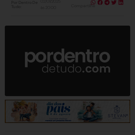
02/01/2025
Por Dentro De
Compartilhe
Tudo:
às
20:00