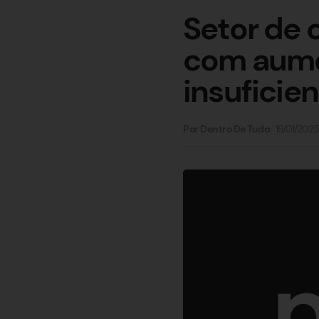
Setor de 
com aumen
insuficien
19/01/2025
Por Dentro De Tudo: