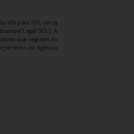
de 14% para 15%, cerca
stível Legal (ICL). A
buidoras que seguem as
o orçamento da Agência