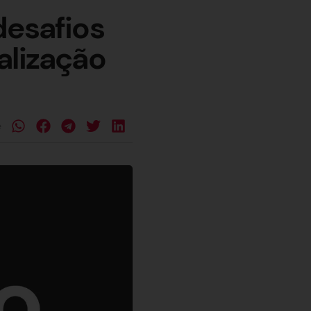
desafios
alização
e