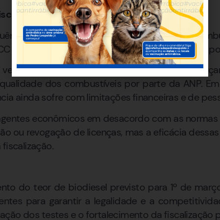
scalização insuficiente
luência do crime organizado no mercado de comb
 estão envolvidos na adulteração e controle de pos
a vez, enfrenta sérios entraves. Em 2024, cortes or
ualidade dos combustíveis por parte da ANP. Em
cia ainda sofre com limitações financeiras e de pess
agentes econômicos em desacordo com as normas 
são ou revogação de licenças, mas a eficácia dess
fiscalização.
o do teor de biodiesel previsto para 1º de mar
entes para garantir a legalidade e a competitividad
ção dos testes e o fortalecimento da fiscalização 