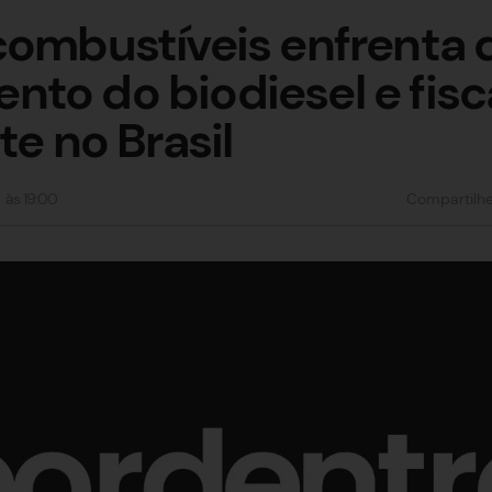
combustíveis enfrenta 
to do biodiesel e fisc
te no Brasil
às
19:00
Compartilh