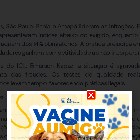
, São Paulo, Bahia e Amapá lideram as infrações. 
apresentaram índices abaixo do exigido, enquanto 
o aquém dos 14% obrigatórios. A prática prejudica 
dadores ganham competitividade ao não incorporar 
e do ICL, Emerson Kapaz, a situação é agravada
ta das fraudes. Os testes de qualidade rea
ados levam tempo, favorecendo práticas ilegais.
do
entar danos diretos ao consumidor — já que um me
 mais puro —, as fraudes prejudicam o setor como u
ação do biocombustível compromete os benefício
 de CO² e a redução da dependência de importação 