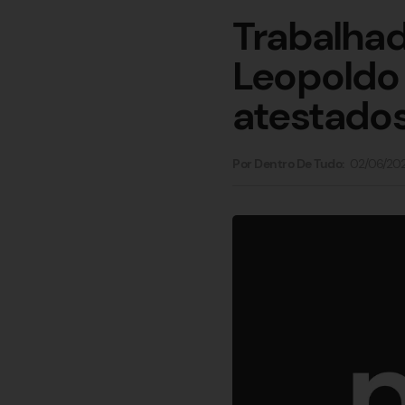
Trabalha
Leopoldo
atestado
02/06/20
Por Dentro De Tudo: