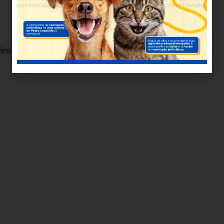
olesmg @metropoles