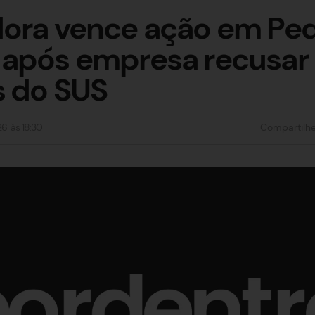
dora vence ação em Pe
 após empresa recusar
s do SUS
26
às
18:30
Compartilh