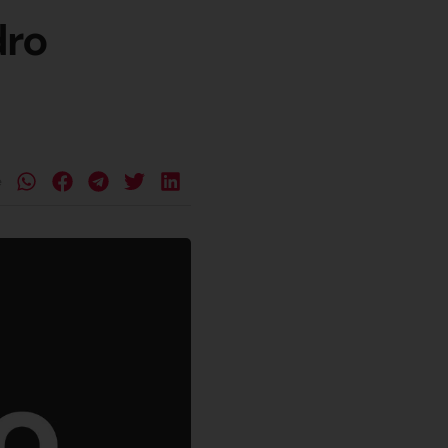
dro
e