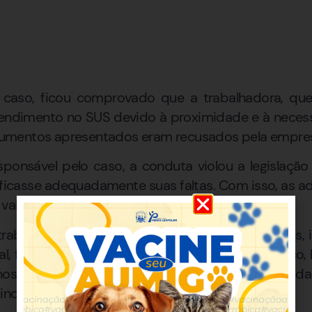
 caso, ficou comprovado que a trabalhadora, que
endimento no SUS devido à proximidade e à neces
umentos apresentados eram recusados pela empre
ponsável pelo caso, a conduta violou a legislação
tificasse adequadamente suas faltas. Com isso, as a
validade, levando à reversão da justa causa.
trabalhadora o recebimento de verbas rescisórias, i
nal, férias proporcionais com adicional de um terço
os morais, fixada em primeira instância, foi retira
Ainda cabe recurso da decisão.