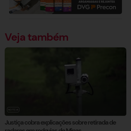
Veja também
NOTÍCIA
Justiça cobra explicações sobre retirada de
radares em rodovias de Minas