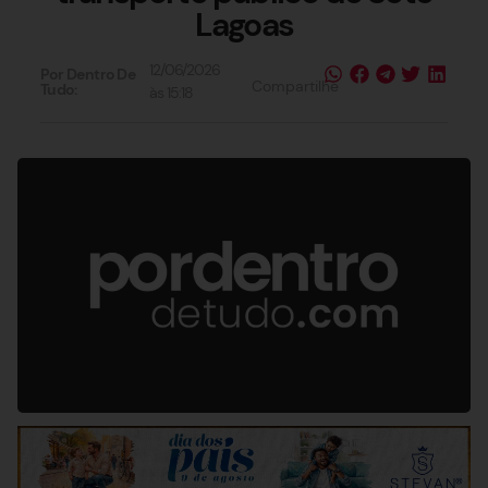
Lagoas
12/06/2026
Por Dentro De
Compartilhe
Tudo:
às
15:18