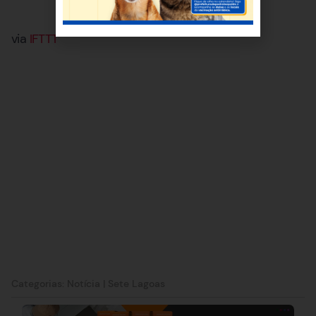
via
IFTTT
Categorias:
Notícia
|
Sete Lagoas