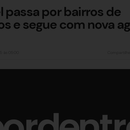
 passa por bairros de
os e segue com nova a
5
às
05:00
Compartilh