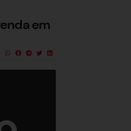
genda em
e