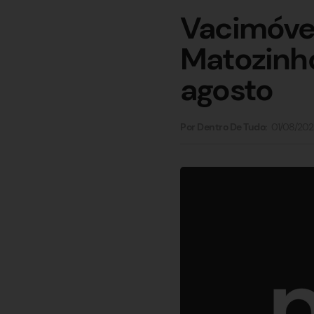
Vacimóvel
Matozinh
agosto
01/08/202
Por Dentro De Tudo: