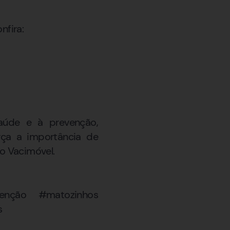
nfira:
úde e à prevenção,
rça a importância de
 o Vacimóvel.
venção #matozinhos
s