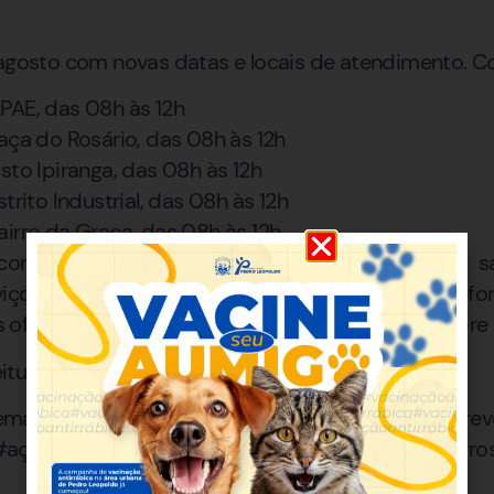
 agosto com novas datas e locais de atendimento. Co
PAE, das 08h às 12h
aça do Rosário, das 08h às 12h
sto Ipiranga, das 08h às 12h
trito Industrial, das 08h às 12h
irro da Graça, das 08h às 12h
 compromisso do município com o acesso à sa
iços da população. A Secretaria de Saúde refo
oficiais da Prefeitura para mais informações sobre
itura de Matozinhos
matozinhos #vacinação #testesdeist #pre
#açõesdesaúde #bemestarsocial #saúdenosbairro