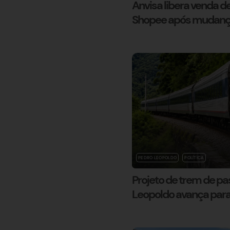
Anvisa libera venda 
Shopee após mudança
PEDRO LEOPOLDO
POLÍTICA
Projeto de trem de p
Leopoldo avança para