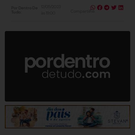
12/05/2023
Por Dentro De
Compartilhe
Tudo:
às
19:00