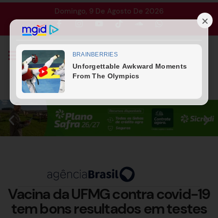
Domingo, 9 De Agosto De 2026
Vacina da UFMG contra covid-19
tem bons resultados em testes