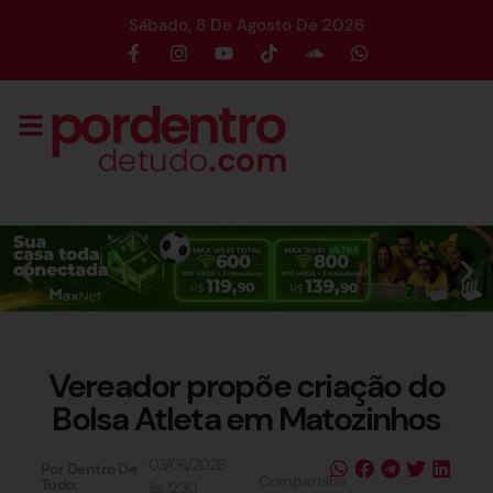
Sábado, 8 De Agosto De 2026
Vereador propõe criação do
Bolsa Atleta em Matozinhos
03/06/2026
Por Dentro De
Compartilhe
Tudo:
às
12:30