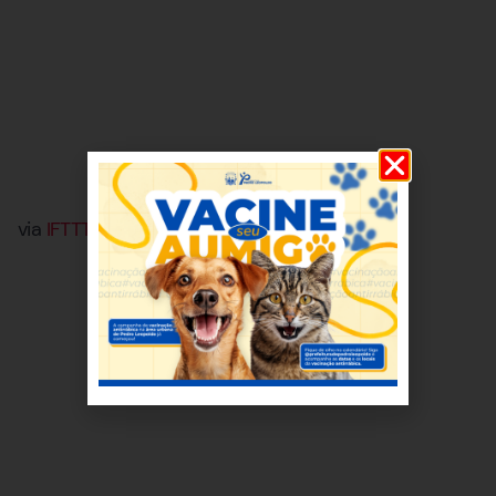
via
IFTTT