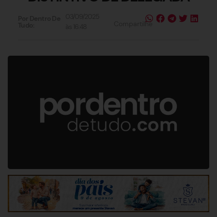
03/09/2025
Por Dentro De
Compartilhe
Tudo:
às
16:48