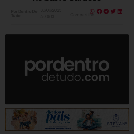
30/09/2025
Por Dentro De
Compartilhe
Tudo:
às
09:13