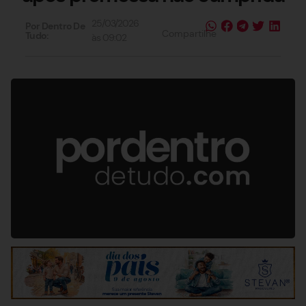
25/03/2026
Por Dentro De
Compartilhe
Tudo:
às
09:02