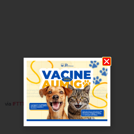
via
IFTTT