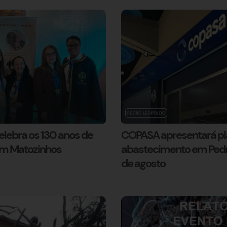
PEDRO LEOPOLDO
lebra os 130 anos de
COPASA apresentará pl
em Matozinhos
abastecimento em Pedro
de agosto