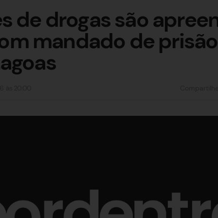
s de drogas são apree
m mandado de prisão 
Lagoas
6
às
20:00
Compartilh