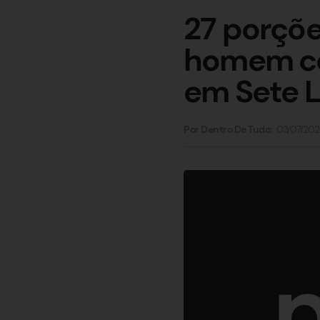
27 porçõe
homem co
em Sete 
03/07/202
Por Dentro De Tudo: