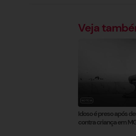
Veja tamb
NOTÍCIA
Idoso é preso após d
contra criança em M