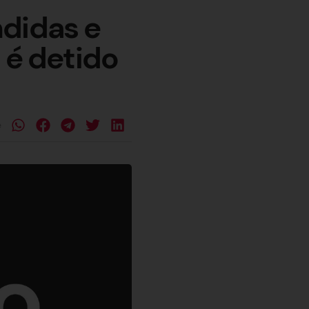
ndidas e
é detido
e