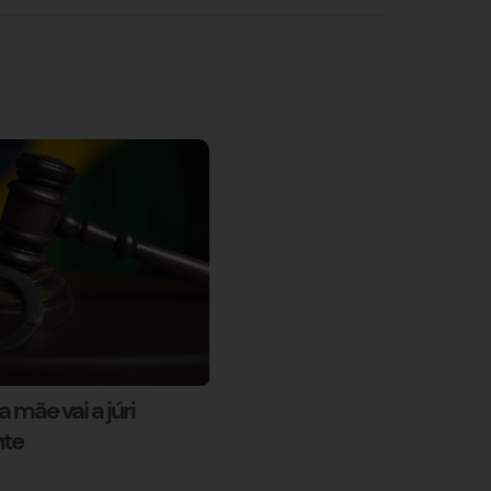
 mãe vai a júri
nte