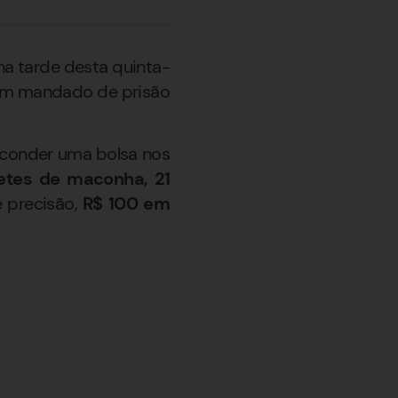
na tarde desta quinta-
ia um mandado de prisão
sconder uma bolsa nos
letes de maconha, 21
 precisão,
R$ 100 em