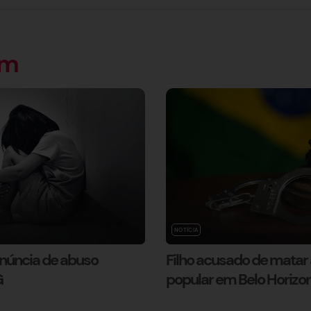
ém
NOTÍCIA
enúncia de abuso
Filho acusado de matar a
G
popular em Belo Horizo