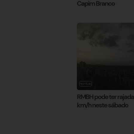
Capim Branco
NOTÍCIA
RMBH pode ter rajada
km/h neste sábado