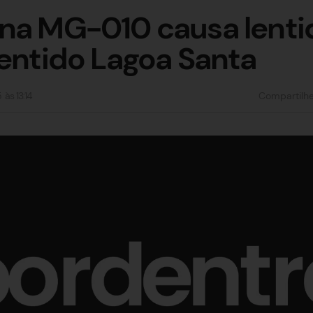
na MG-010 causa lenti
sentido Lagoa Santa
5
às
13:14
Compartilh