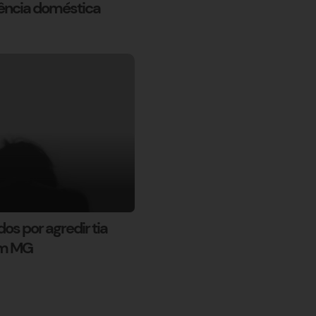
ência doméstica
s por agredir tia
em MG