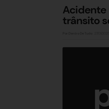
Acidente 
trânsito 
27/01/202
Por Dentro De Tudo: