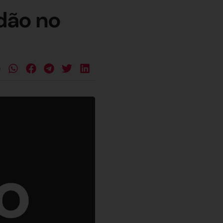
dão no
e