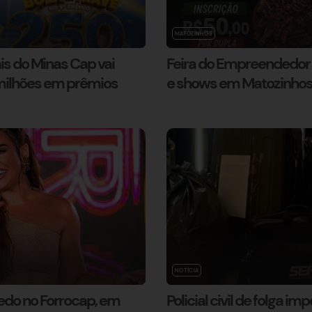
MATOZINHOS
is do Minas Cap vai
Feira do Empreendedor t
 milhões em prêmios
e shows em Matozinho
NOTÍCIA
edo no Forrocap, em
Policial civil de folga i