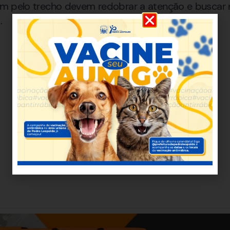
m pelo trecho devem redobrar a atenção e buscar ro
.