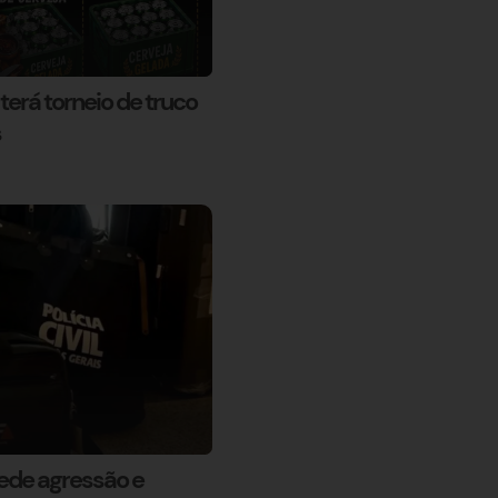
erá torneio de truco
s
mpede agressão e