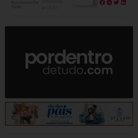
23/06/2026
Por Dentro De
Compartilhe
Tudo:
às
08:30