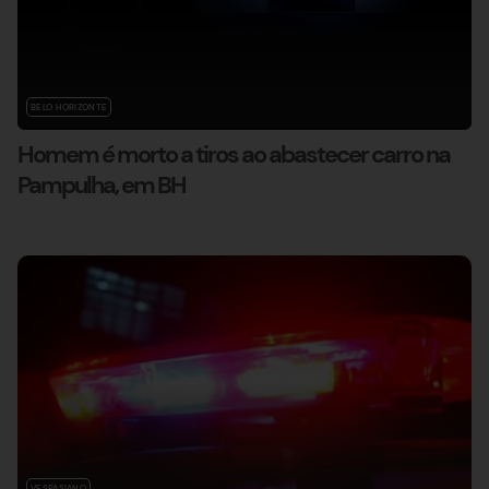
BELO HORIZONTE
Homem é morto a tiros ao abastecer carro na
Pampulha, em BH
VESPASIANO