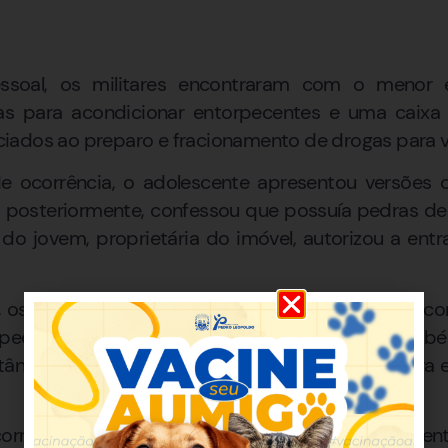
ssoal, os militares encontraram com o menor e
as para acondicionar entorpecentes e uma caixa 
iados ao preparo e fracionamento de drogas para 
 ocorrência, o adolescente apresentou versões c
, posteriormente, confessou que possuía pedras d
 do jovem, proprietária do imóvel, autorizou a entr
, os militares localizaram um invólucro plástico es
 pedras de substância semelhante ao crack. Tamb
ncia análoga à cocaína, materiais utilizados para
orrência, o adolescente assumiu a posse dos en