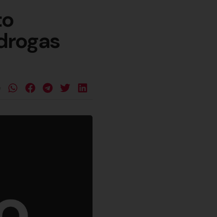
to
 drogas
e