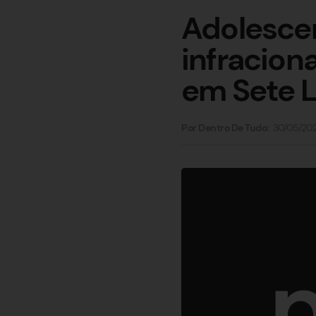
Adolescen
infraciona
em Sete 
30/05/20
Por Dentro De Tudo: