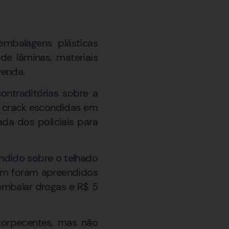
mbalagens plásticas
de lâminas, materiais
venda.
ontraditórias sobre a
e crack escondidas em
ada dos policiais para
condido sobre o telhado
ém foram apreendidos
 embalar drogas e R$ 5
torpecentes, mas não