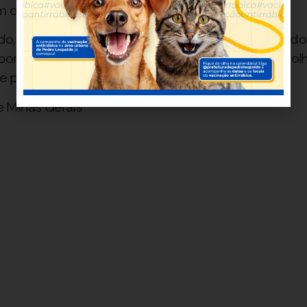
 o destino da droga.
o, teve seus direitos garantidos e foi encaminhado 
or seu representante legal. Os materiais rec
 policial para as providências cabíveis.
de Minas Gerais