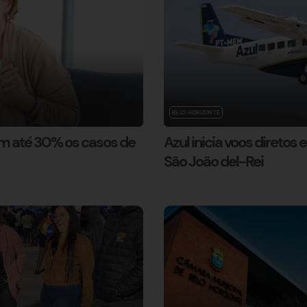
BELO HORIZONTE
m até 30% os casos de
Azul inicia voos diretos 
São João del-Rei