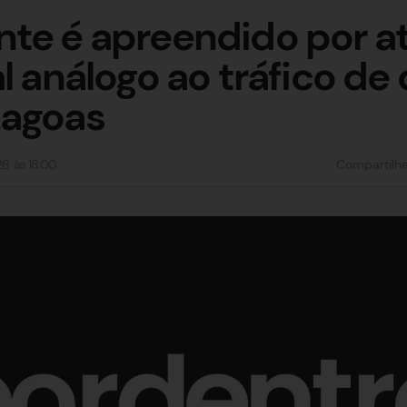
te é apreendido por a
l análogo ao tráfico de
Lagoas
26
às
18:00
Compartilh