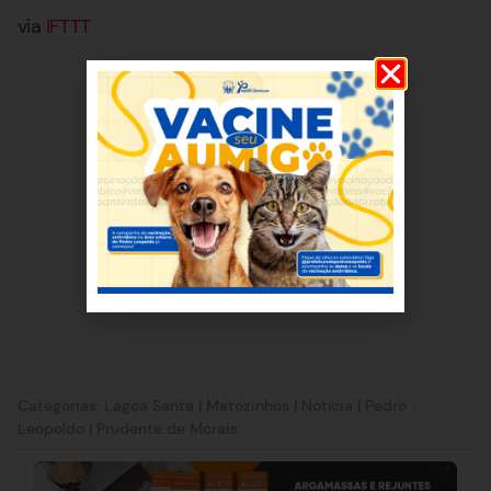
via
IFTTT
Categorias:
Lagoa Santa
|
Matozinhos
|
Notícia
|
Pedro
Leopoldo
|
Prudente de Morais