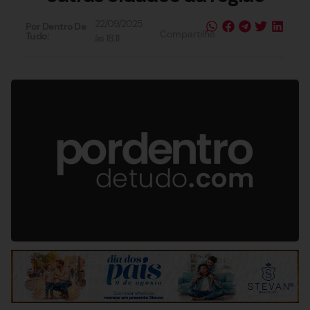
22/09/2025
Por Dentro De
Compartilhe
Tudo:
às
18:11