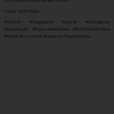
Foto: Reprodução/Redes sociais
Fonte: Tecle Mídia
#loteria #megasena #quina #setelagoas
#premiação #hipercasaloterica #lotéricamilionária
#caixa #economia #apostas #ganhadores