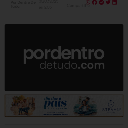
30/07/2025
Por Dentro De
Compartilhe
Tudo:
às
12:05