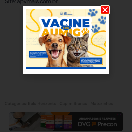
Site: apvmais.com.br
Categorias:
Belo Horizonte
|
Capim Branco
|
Matozinhos