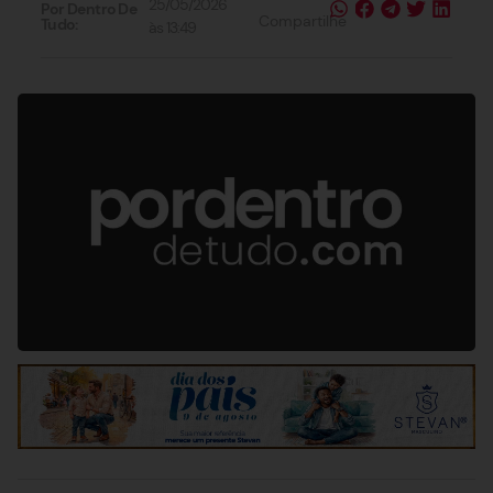
25/05/2026
Por Dentro De
Compartilhe
Tudo:
às
13:49