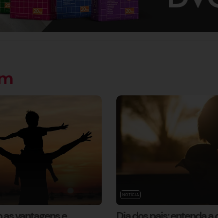
ém
NOTÍCIA
o as vantagens e
Dia dos pais: entenda a