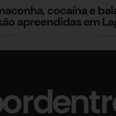
maconha, cocaína e bal
são apreendidas em La
26
às
19:00
Compartilh