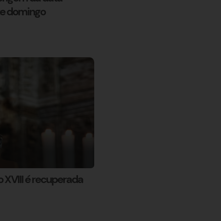
ste domingo
 XVIII é recuperada