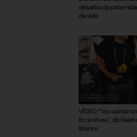
desafios da paternid
da vida
CAPIM BRANCO
NOTÍCIA
VÍDEO: “Vou cantar 
fiz no show”, diz Nai
Branco