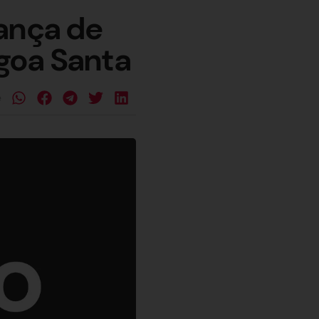
ança de
goa Santa
e