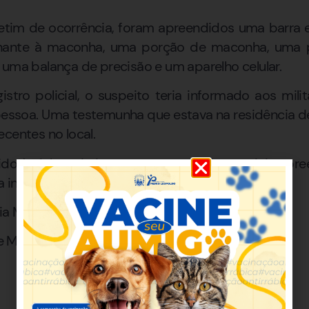
tim de ocorrência, foram apreendidos uma barra
hante à maconha, uma porção de maconha, uma 
 uma balança de precisão e um aparelho celular.
stro policial, o suspeito teria informado aos mil
 pessoa. Uma testemunha que estava na residência d
centes no local.
o à delegacia juntamente com os materiais apreend
a investigação e pela apuração dos fatos.
a Militar
de Minas Gerais