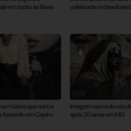
ade em todas as fases
celebrada no brasil ne
NOTÍCIA
uma música que nunca
Imagem sacra do século
ara Azevedo em Capim
após 20 anos em MG