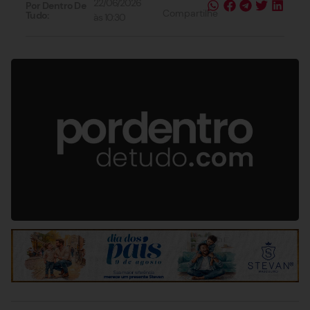
22/06/2026
Por Dentro De
Compartilhe
Tudo:
às
10:30