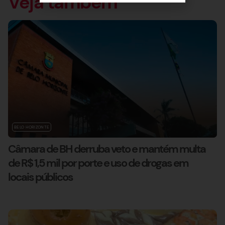
Veja também
BELO HORIZONTE
Câmara de BH derruba veto e mantém multa
de R$ 1,5 mil por porte e uso de drogas em
locais públicos