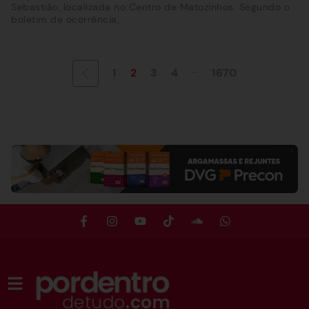
Sebastião, localizada no Centro de Matozinhos. Segundo o
boletim de ocorrência,
...
1
2
3
4
1670