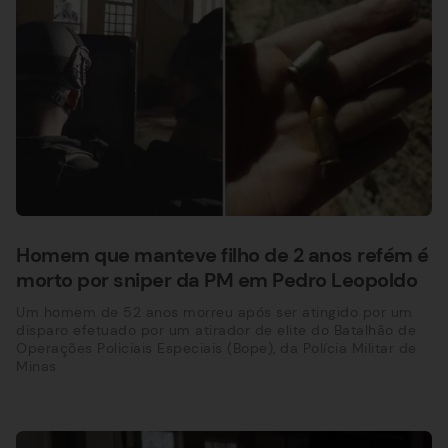
Homem que manteve filho de 2 anos refém é
morto por sniper da PM em Pedro Leopoldo
Um homem de 52 anos morreu após ser atingido por um
disparo efetuado por um atirador de elite do Batalhão de
Operações Policiais Especiais (Bope), da Polícia Militar de
Minas