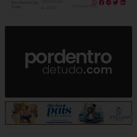
29/05/2026
Por Dentro De
Compartilhe
Tudo:
às
22:00