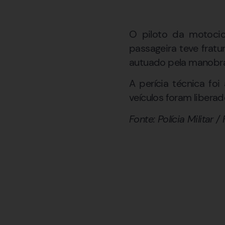
O piloto da motocicl
passageira teve frat
autuado pela manobra i
A perícia técnica fo
veículos foram liberad
Fonte: Polícia Militar 