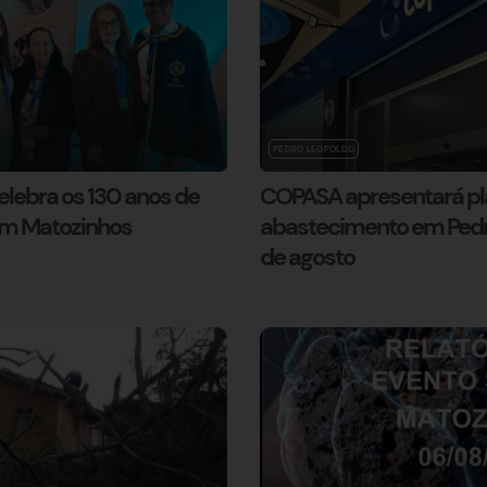
PEDRO LEOPOLDO
lebra os 130 anos de
COPASA apresentará pl
em Matozinhos
abastecimento em Pedro
de agosto