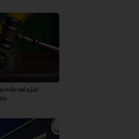
 mãe vai a júri
nte