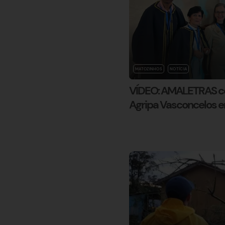
MATOZINHOS
NOTÍCIA
VÍDEO: AMALETRAS ce
Agripa Vasconcelos 