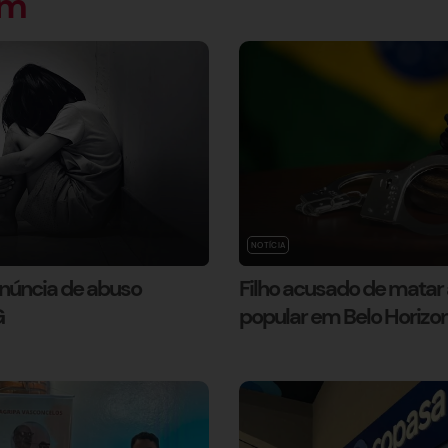
ém
NOTÍCIA
enúncia de abuso
Filho acusado de matar a
G
popular em Belo Horizo