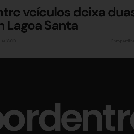
ntre veículos deixa du
m Lagoa Santa
às
18:00
Compartilh