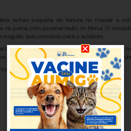
eta sofreu suspeita de fratura no maxilar e es
ura na perna com possível lesão no fêmur. O condut
rregular, que contribuiu para o acidente.
i acionada, mas realizará a análise detalhada em 
os aos proprietários por estarem em situação regula
/ Foto: Divulgação