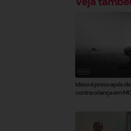
Veja tamb
NOTÍCIA
Idoso é preso após d
contra criança em M