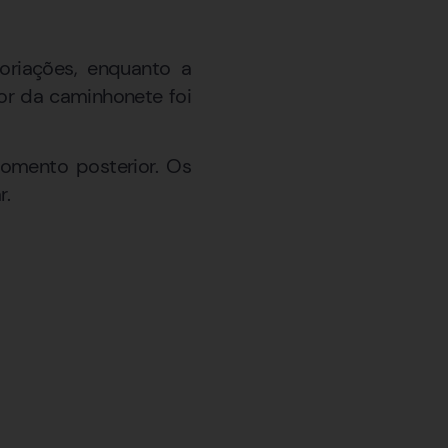
coriações, enquanto a
or da caminhonete foi
momento posterior. Os
r.