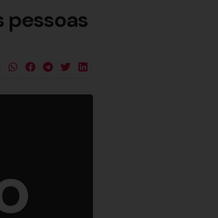
as pessoas
e