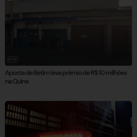
BETIM
Aposta de Betim leva prêmio de R$ 10 milhões
na Quina