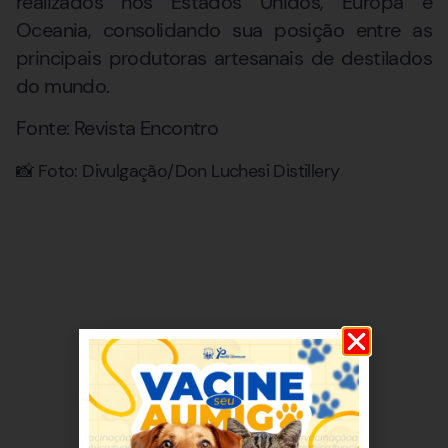
realizados nos Estados Unidos, Europa e
Oceania, consolidando sua posição entre as
principais produtoras artesanais de destilados
do mundo.
Fonte: Revista Encontro
📸 Foto: Divulgação/Don Luchesi Distillery