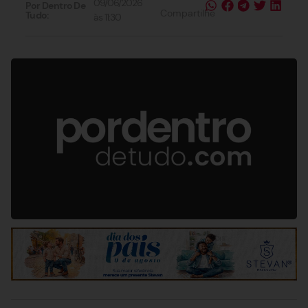
09/06/2026
Por Dentro De
Compartilhe
Tudo:
às
11:30