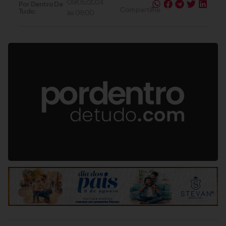
09/05/2024
Por Dentro De
Compartilhe
Tudo:
às
09:00