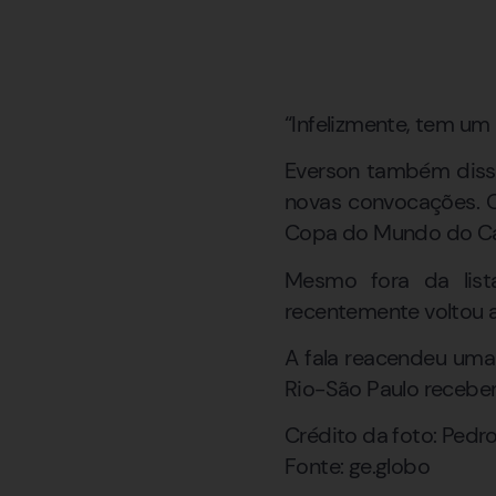
“Infelizmente, tem um h
Everson também disse 
novas convocações. O
Copa do Mundo do Ca
Mesmo fora da list
recentemente voltou a
A fala reacendeu uma 
Rio-São Paulo recebe
Crédito da foto: Pedr
Fonte: ge.globo