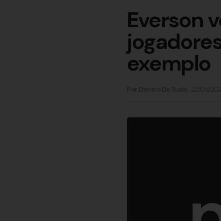
Everson v
jogadores
exemplo
22/05/20
Por Dentro De Tudo: