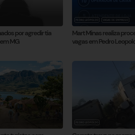
PEDRO LEOPOLDO
VAGAS DE EMPREGO
dos por agredir tia
Mart Minas realiza proc
l em MG
vagas em Pedro Leopol
PEDRO LEOPOLDO