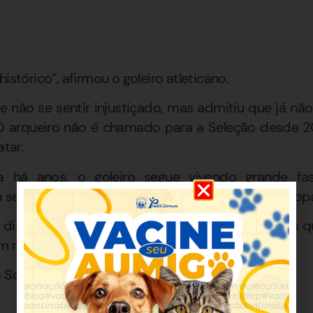
istórico”, afirmou o goleiro atleticano.
não se sentir injustiçado, mas admitiu que já não
 arqueiro não é chamado para a Seleção desde 20
tar.
a há anos, o goleiro segue vivendo grande fa
 se destacar ao defender pênaltis decisivos na Copa
discussão antiga no futebol brasileiro: jogadores 
m menos visibilidade?
o Souza / Atlético-MG