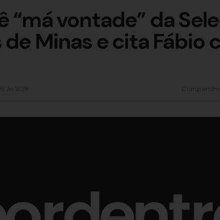
ê “má vontade” da Sel
 de Minas e cita Fábio
26
às
14:29
Compartilh