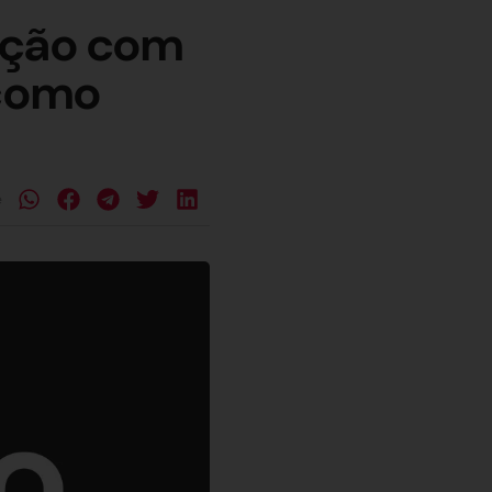
eção com
 como
e