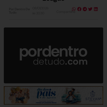
08/01/2026
Por Dentro De
Compartilhe
Tudo:
às
20:30