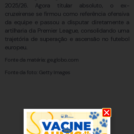
2025/26. Agora titular absoluto, o ex-
cruzeirense se firmou como referência ofensiva
da equipe e passou a disputar diretamente a
artilharia da Premier League, consolidando uma
trajetória de superação e ascensão no futebol
europeu.
Fonte da matéria: ge.globo.com
Fonte da foto: Getty Images