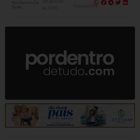
01/06/2026
Por Dentro De
Compartilhe
Tudo:
às
22:56