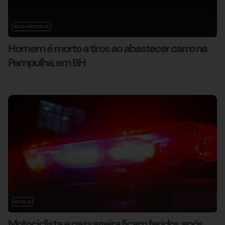
BELO HORIZONTE
Homem é morto a tiros ao abastecer carro na
Pampulha, em BH
NOTÍCIA
Motociclista e passageira ficam feridos após