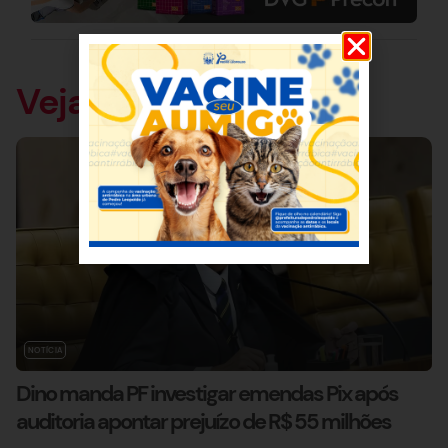
Veja também
NOTÍCIA
Dino manda PF investigar emendas Pix após
auditoria apontar prejuízo de R$ 55 milhões