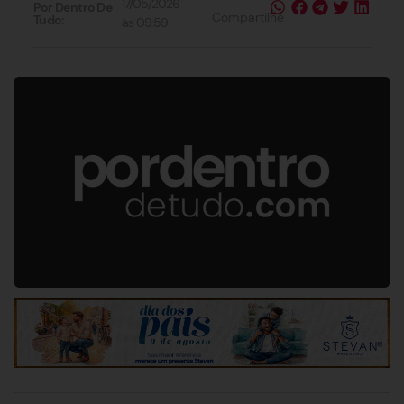
17/05/2026
Por Dentro De
Compartilhe
Tudo:
às
09:59