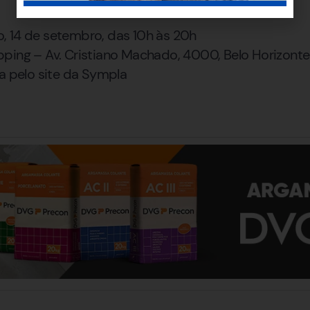
 14 de setembro, das 10h às 20h
ping – Av. Cristiano Machado, 4000, Belo Horizont
a pelo site da Sympla