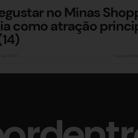
Degustar no Minas Shop
ia como atração princi
14)
5
às
15:00
Compartilh