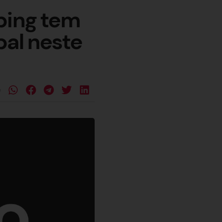
ping tem
pal neste
e