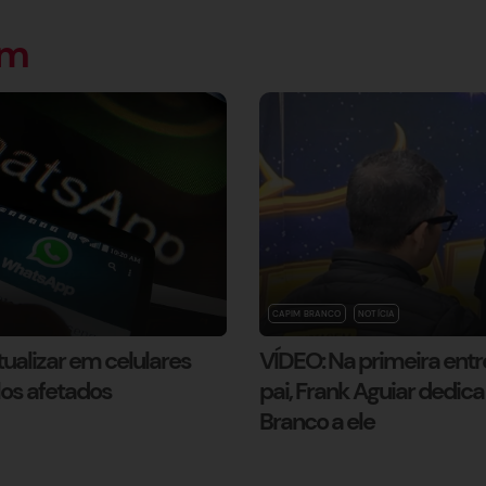
ém
CAPIM BRANCO
NOTÍCIA
ualizar em celulares
VÍDEO: Na primeira entr
los afetados
pai, Frank Aguiar dedi
Branco a ele