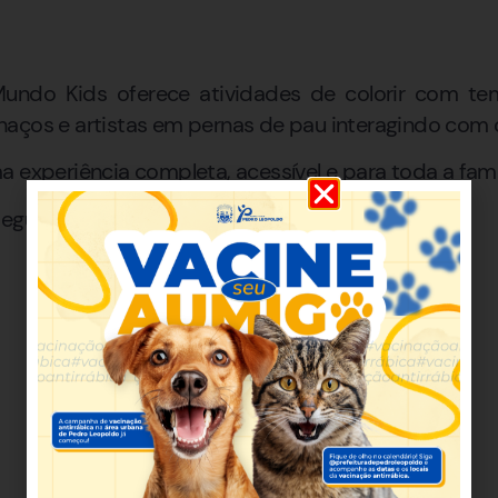
Mundo Kids oferece atividades de colorir com te
aços e artistas em pernas de pau interagindo com o
 experiência completa, acessível e para toda a famíl
Degustar