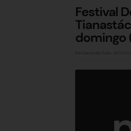
Festival 
Tianastác
domingo (
14/09/202
Por Dentro De Tudo: