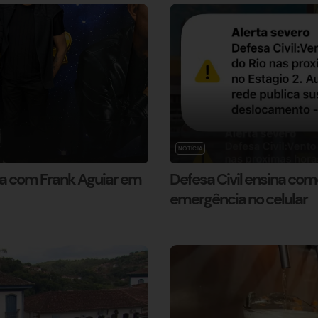
NOTÍCIA
a com Frank Aguiar em
Defesa Civil ensina com
emergência no celular