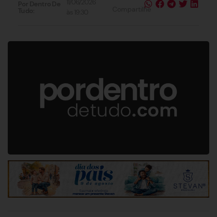
11/06/2026
Por Dentro De
Compartilhe
Tudo:
às
19:30