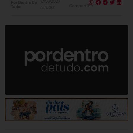
10/06/2026
Por Dentro De
Compartilhe
Tudo:
às
15:30