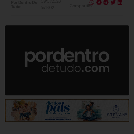
09/01/2026
Por Dentro De
Compartilhe
Tudo:
às
13:02