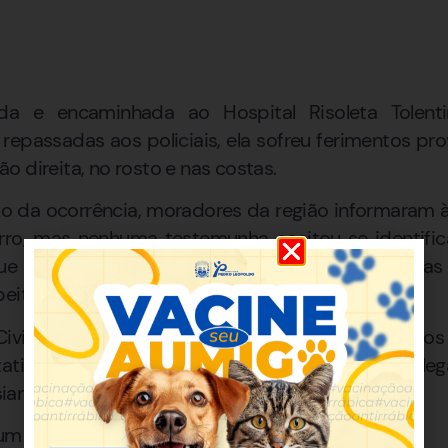
ida e encaminhada ao Hospital Risoleta Tolen
epassadas aos policiais, ela sofreu ferimentos pr
 direita, no rosto e nas costas.
o da ocorrência, moradores da região informaram 
rro, mas nenhuma testemunha aceitou se identifi
 não havia câmeras de monitoramento próximas c
peitos.
 Civil compareceu ao local e realizou os trabalhos
ativa de homicídio e será investigado pela Deleg
iano.
m suspeito foi preso.