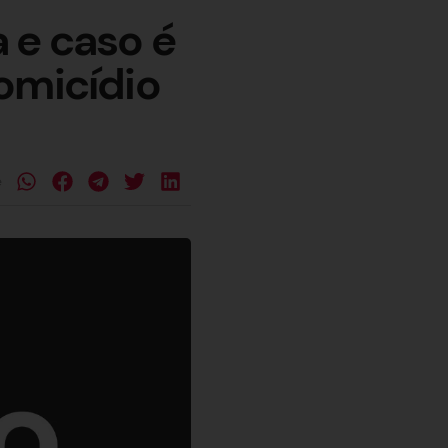
 e caso é
omicídio
e