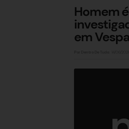
Homem é b
investiga
em Vespa
14/06/202
Por Dentro De Tudo: