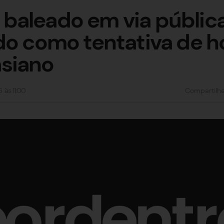
aleado em via pública
do como tentativa de h
siano
6
às
11:00
Compartilh