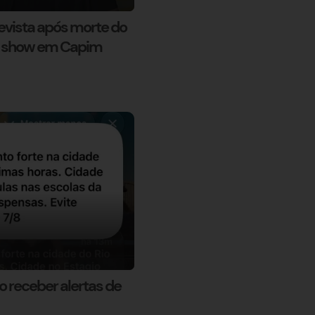
evista após morte do
ca show em Capim
o receber alertas de