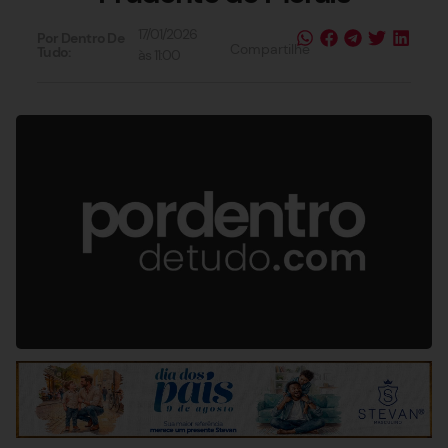
17/01/2026
Por Dentro De
Compartilhe
Tudo:
às
11:00