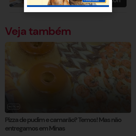
Veja também
NOTÍCIA
Pizza de pudim e camarão? Temos! Mas não
entregamos em Minas