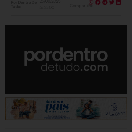
25/08/2025
Por Dentro De
Compartilhe
Tudo:
às
23:00