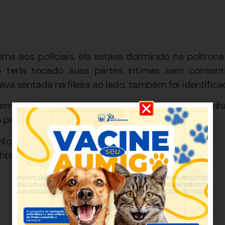
tima aos policiais, ela estava dormindo na poltron
 teria tocado suas partes íntimas sem consent
va sentada na fileira ao lado, também foi identifi
em, de 80 anos, foi detido e a ocorrência encaminhad
 procedimentos cabíveis.
informado
https://ift.tt/xdn7tEH)