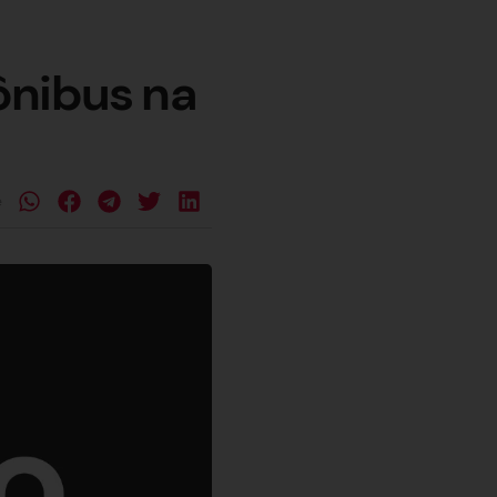
ônibus na
e