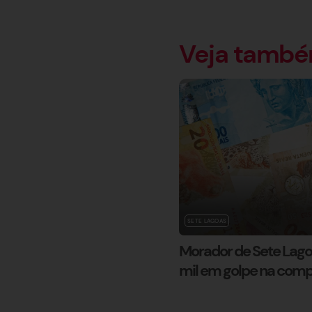
Veja tamb
SETE LAGOAS
Morador de Sete Lago
mil em golpe na com