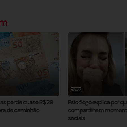
ém
NOTÍCIA
as perde quase R$ 29
Psicólogo explica por q
pra de caminhão
compartilham momentos
sociais