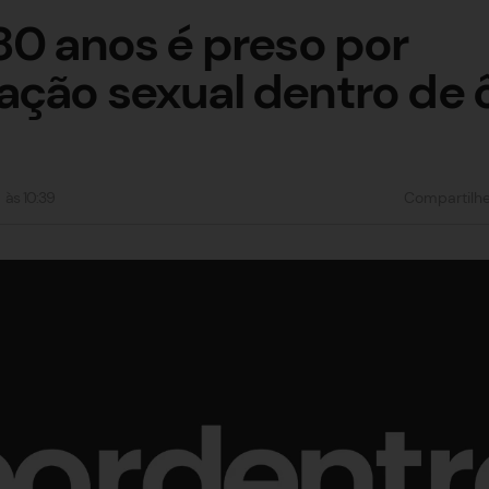
80 anos é preso por
ção sexual dentro de 
às
10:39
Compartilh