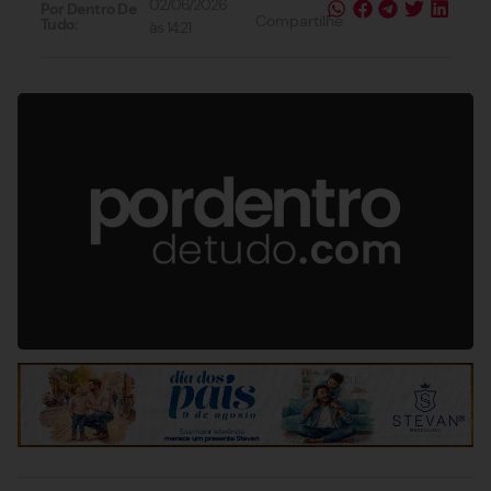
02/06/2026
Por Dentro De
Compartilhe
Tudo:
às
14:21