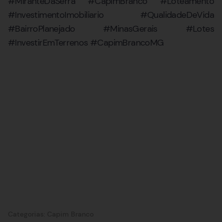
#MiranteDaSerra #CapimBranco #Loteamento
#InvestimentoImobiliario #QualidadeDeVida
#BairroPlanejado #MinasGerais #Lotes
#InvestirEmTerrenos #CapimBrancoMG
Categorias:
Capim Branco