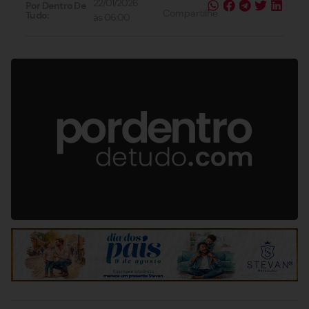
22/01/2026
Por Dentro De
Compartilhe
Tudo:
às
06:00