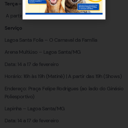
Terça – 17/02
A partir das 19h – Só na Disciplina
Serviço
Lagoa Santa Folia – O Carnaval da Família
Arena Multiúso – Lagoa Santa/MG
Data: 14 a 17 de fevereiro
Horário: 16h às 19h (Matinê) | A partir das 19h (Shows)
Endereço: Praça Felipe Rodrigues (ao lado do Ginásio
Poliesportivo)
Lapinha – Lagoa Santa/MG
Data: 14 a 17 de fevereiro