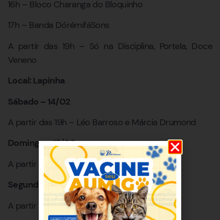
16h – Bloco Charanga do Bloquinho
17h – Banda DórémifáSons
A partir das 19h – Só na Disciplina, Portela, Doce
Veneno
Local: Lapinha
Sábado – 14/02
A partir das 19h – Léo Barroso e Márcia Drumond
Domingo – 15/02
A partir das 19h – Sunga de Pano
Segunda – 16/02
A partir das 19h – Doce Veneno