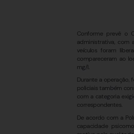
Conforme prevê o Có
administrativa, com 
veículos foram libe
compareceram ao loca
mg/l.
Durante a operação, 
policiais também con
com a categoria exig
correspondentes.
De acordo com a Polí
capacidade psicomot