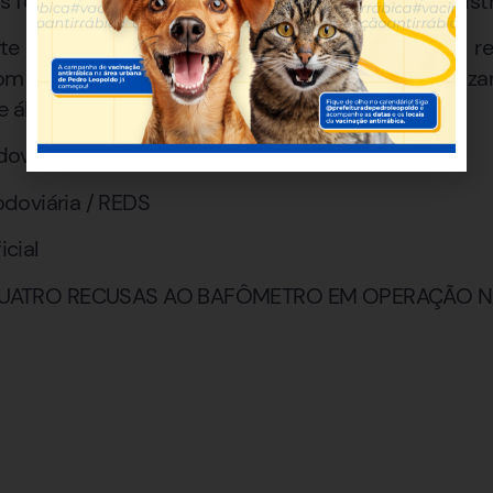
s foram liberados após os procedimentos administr
arte das ações permanentes de segurança viária re
om o objetivo de reduzir acidentes e conscientiza
e álcool e direção.
odoviária
Rodoviária / REDS
cial
 QUATRO RECUSAS AO BAFÔMETRO EM OPERAÇÃO N