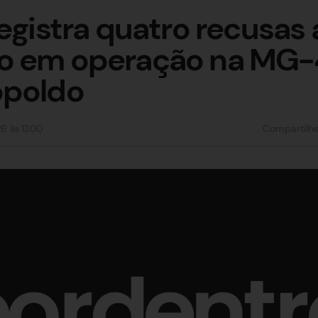
registra quatro recusas 
o em operação na MG-
opoldo
26
às
13:00
Compartilh