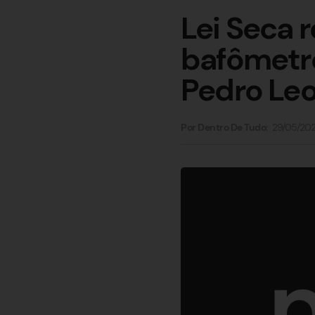
Lei Seca 
bafômetr
Pedro Le
29/05/20
Por Dentro De Tudo: