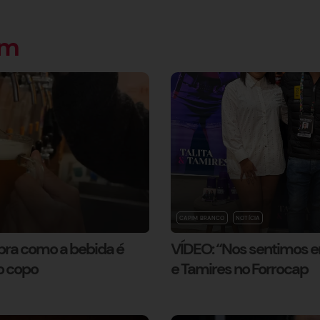
ém
CAPIM BRANCO
NOTÍCIA
ubra como a bebida é
VÍDEO: “Nos sentimos em
o copo
e Tamires no Forrocap