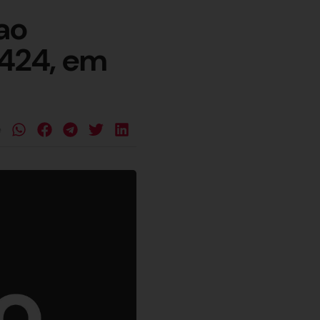
ao
424, em
e