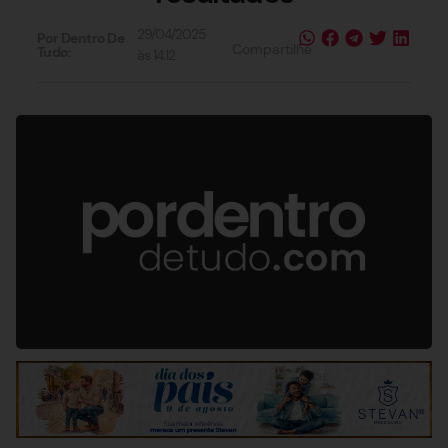
29/04/2025
Por Dentro De
Compartilhe
Tudo:
às
14:12