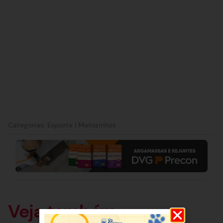
Categorias:
Esporte
|
Matozinhos
Veja também